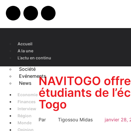
Accueil
A la une
L’actu en continu
Société
Evénements
NAVITOGO offre
News
étudiants de l’é
Economie
Togo
Finances
Interview
Région
Par
Tigossou Midas
janvier 28,
Monde
Opinion