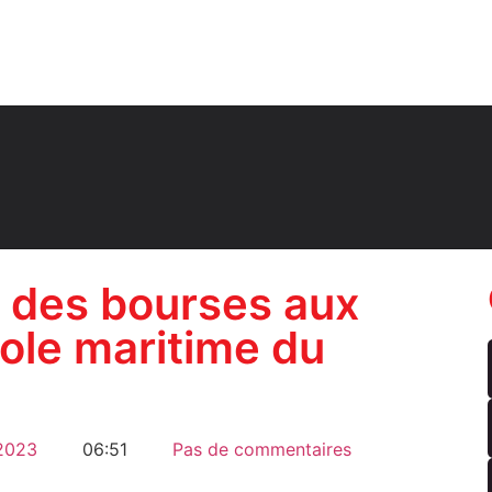
 des bourses aux
cole maritime du
 2023
06:51
Pas de commentaires