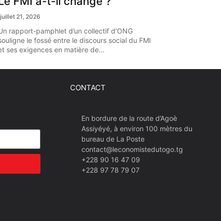
Le FMI a-t-il changé ?
juillet 21, 2026
Un rapport-pamphlet d’un collectif d’ONG
souligne le fossé entre le discours social du FMI
et ses exigences en matière de...
CONTACT
En bordure de la route d’Agoè
Assiyéyé, à environ 100 mètres du
bureau de La Poste
contact@leconomistedutogo.tg
+228 90 16 47 09
+228 97 78 79 07