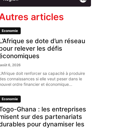
Autres articles
Economie
L’Afrique se dote d’un réseau
pour relever les défis
économiques
août 6, 2026
L’Afrique doit renforcer sa capacité à produire
des connaissances si elle veut peser dans le
nouvel ordre financier et économique...
Economie
Togo-Ghana : les entreprises
misent sur des partenariats
durables pour dynamiser les