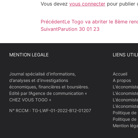
Vous devez
vous connecter
pour publier 
Précédent
Le Togo va abriter le 8ème re
Suivant
Parution 30 01 23
MENTION LEGALE
LIENS UTIL
Journal spécialisé d’informations,
Accueil
d’analyses et d’investigations
A propos
économiques, financières et boursières.
L'économist
Edité par l’Agence de communication «
L'économist
CHEZ VOUS TOGO »
L'économiste
L'économist
N° RCCM : TG-LWF-01-2022-B12-01207
Politique de 
Politique de
Mention léga