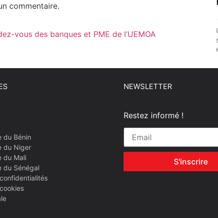
un commentaire.
ndez-vous des banques et PME de l’UEMOA
ES
NEWSLETTER
Restez informé !
e du Bénin
e du Niger
 du Mali
S'inscrire
e du Sénégal
confidentialités
 cookies
le