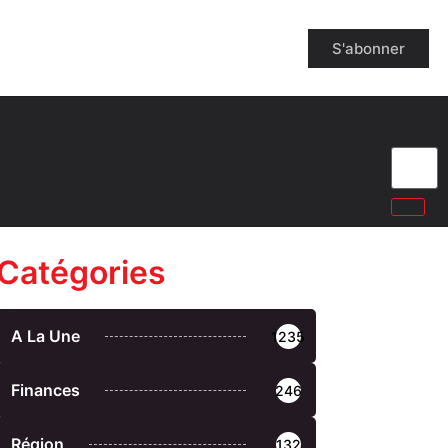
S'abonner
Catégories
A La Une
1235
Finances
246
Région
132