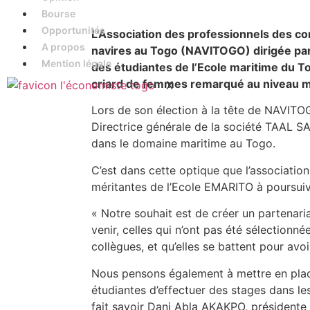
Bourse
Opportunités
L’Association des professionnels des co
A propos
navires au Togo (NAVITOGO) dirigée par 
Mention légale
des étudiantes de l’Ecole maritime du 
criard de femmes remarqué au niveau ma
X
Lors de son élection à la tête de NAVITOG
Directrice générale de la société TAAL SA
dans le domaine maritime au Togo.
C’est dans cette optique que l’association
méritantes de l’Ecole EMARITO à poursuivre
« Notre souhait est de créer un partenari
venir, celles qui n’ont pas été sélectionné
collègues, et qu’elles se battent pour avoi
Nous pensons également à mettre en plac
étudiantes d’effectuer des stages dans les
fait savoir Dani Abla AKAKPO, présidente 