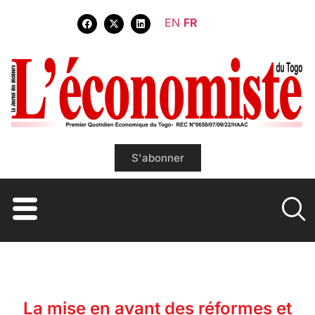
EN
FR
S'abonner
La mise en avant des réformes et