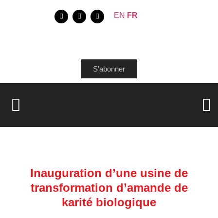
EN
FR
S'abonner
Inauguration d’une usine de
transformation d’amande de
karité biologique