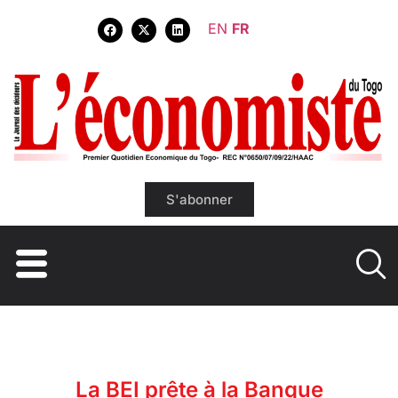
EN
FR
S'abonner
La BEI prête à la Banque