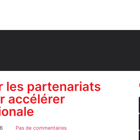
 les partenariats
r accélérer
ionale
06
Pas de commentaires