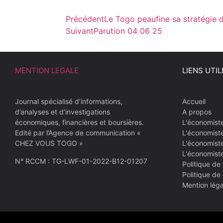
Précédent
Le Togo peaufine sa stratégie 
Suivant
Parution 04 06 25
MENTION LEGALE
LIENS UTIL
Journal spécialisé d’informations,
Accueil
d’analyses et d’investigations
A propos
économiques, financières et boursières.
L'économist
Edité par l’Agence de communication «
L'économist
CHEZ VOUS TOGO »
L'économiste
L'économist
N° RCCM : TG-LWF-01-2022-B12-01207
Politique de 
Politique de
Mention léga