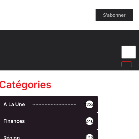
S'abonner
Catégories
A La Une
1234
Finances
246
Région
132