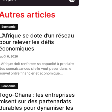
Autres articles
Economie
L’Afrique se dote d’un réseau
pour relever les défis
économiques
août 6, 2026
L’Afrique doit renforcer sa capacité à produire
des connaissances si elle veut peser dans le
nouvel ordre financier et économique...
Economie
Togo-Ghana : les entreprises
misent sur des partenariats
durables pour dynamiser les