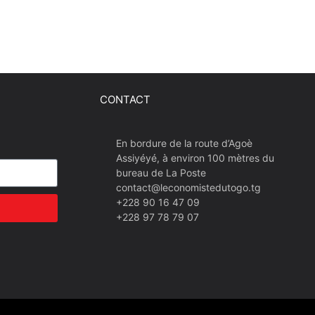
CONTACT
En bordure de la route d’Agoè
Assiyéyé, à environ 100 mètres du
bureau de La Poste
contact@leconomistedutogo.tg
+228 90 16 47 09
+228 97 78 79 07