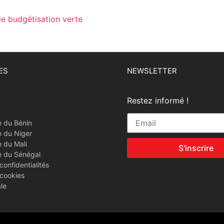
de budgétisation verte
ES
NEWSLETTER
Restez informé !
e du Bénin
e du Niger
 du Mali
S'inscrire
e du Sénégal
confidentialités
 cookies
le