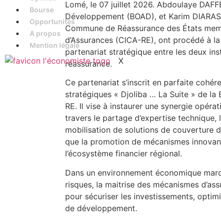
Lomé, le 07 juillet 2026. Abdoulaye DAFF
Bourse
Développement (BOAD), et Karim DIARAS
Opportunités
Commune de Réassurance des États membr
A propos
d’Assurances (CICA-RE), ont procédé à la 
Mention légale
partenariat stratégique entre les deux ins
X
réassurance.
Ce partenariat s’inscrit en parfaite cohér
stratégiques « Djoliba … La Suite » de 
RE. Il vise à instaurer une synergie opérat
travers le partage d’expertise technique,
mobilisation de solutions de couverture d
que la promotion de mécanismes innovants
l’écosystème financier régional.
Dans un environnement économique marqu
risques, la maitrise des mécanismes d’ass
pour sécuriser les investissements, optimis
de développement.