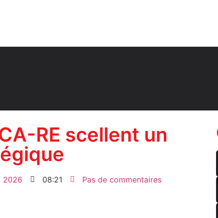
ICA-RE scellent un
atégique
8, 2026
08:21
Pas de commentaires