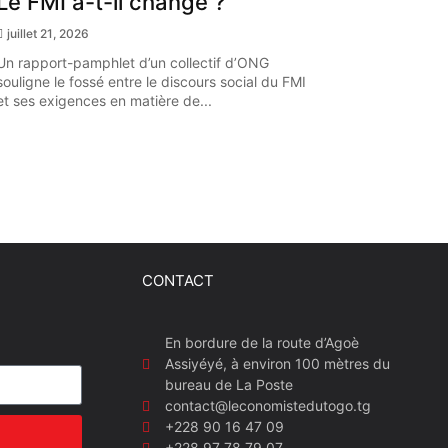
Le FMI a-t-il changé ?
juillet 21, 2026
Un rapport-pamphlet d’un collectif d’ONG
souligne le fossé entre le discours social du FMI
et ses exigences en matière de...
CONTACT
En bordure de la route d’Agoè
Assiyéyé, à environ 100 mètres du
bureau de La Poste
contact@leconomistedutogo.tg
+228 90 16 47 09
+228 97 78 79 07