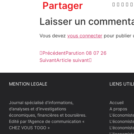
Partager
Laisser un commenta
Vous devez
vous connecter
pour publier 
Précédent
Parution 08 07 26
Suivant
Article suivant
MENTION LEGALE
LIENS UTIL
Journal spécialisé d’informations,
Accueil
d’analyses et d’investigations
A propos
économiques, financières et boursières.
L'économist
Edité par l’Agence de communication «
L'économist
CHEZ VOUS TOGO »
L'économiste
L'économist