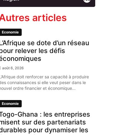
Autres articles
Economie
L’Afrique se dote d’un réseau
pour relever les défis
économiques
août 6, 2026
L’Afrique doit renforcer sa capacité à produire
des connaissances si elle veut peser dans le
nouvel ordre financier et économique...
Economie
Togo-Ghana : les entreprises
misent sur des partenariats
durables pour dynamiser les