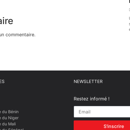
ire
un commentaire.
ES
NEWSLETTER
Restez informé !
e du Bénin
e du Niger
 du Mali
S'inscrire
e du Sénégal