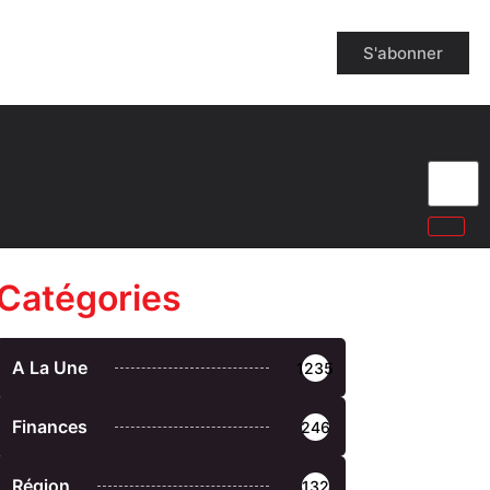
S'abonner
Catégories
A La Une
1235
Finances
246
Région
132