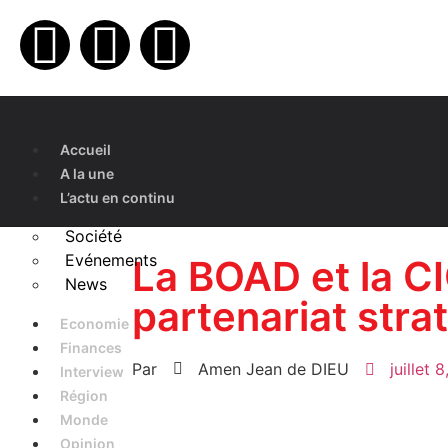
Accueil
A la une
L’actu en continu
Société
Evénements
La BOAD et la C
News
partenariat str
Economie
Finances
Par
Amen Jean de DIEU
juillet 
Interview
Région
Monde
Opinion