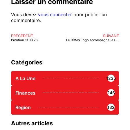
Laisser un commentaire
Vous devez
vous connecter
pour publier un
commentaire.
PRÉCÉDENT
SUIVANT
Parution 11 03 26
Le BRMN Togo accompagne les TPME dans la visibilité de leurs produits
Catégories
A La Une
1235
Finances
246
Région
132
Autres articles