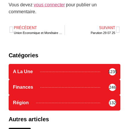
Vous devez
vous connecter
pour publier un
commentaire.
PRÉCÉDENT
SUIVANT
Union Economique et Monétaire Ouest Africaine, une économie résiliente face aux chocs endogènes et exogènes avec des perspectives prometteuses
Parution 29 07 25
Catégories
A La Une
1235
Finances
246
Région
132
Autres articles