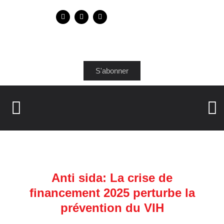
S'abonner
Anti sida: La crise de
financement 2025 perturbe la
prévention du VIH