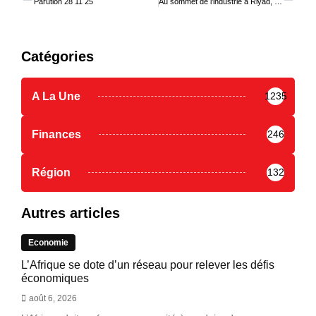
Parution 28 11 25
Au sommet de l’industrie à Riyad, le Togo signe un programme de partenariat
Catégories
A La Une
1235
Finances
246
Région
132
Autres articles
Economie
L’Afrique se dote d’un réseau pour relever les défis
économiques
août 6, 2026