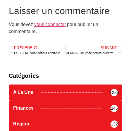
Laisser un commentaire
Vous devez
vous connecter
pour publier un
commentaire.
PRÉCÉDENT
SUIVANT
La BCEAO vent débout contre le blanchiment et la mauvaise gouvernance
UEMOA : Journée portes ouvertes du Département des Politiques économiques à Ouagadougou
Catégories
A La Une
1235
Finances
246
Région
132