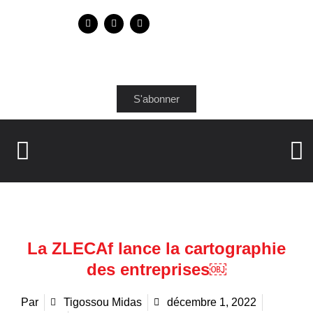
S'abonner
La ZLECAf lance la cartographie
des entreprises￼
Par
Tigossou Midas
décembre 1, 2022