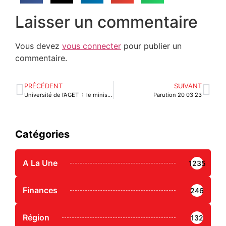
Laisser un commentaire
Vous devez
vous connecter
pour publier un
commentaire.
PRÉCÉDENT
SUIVANT
Université de l’AGET : le ministre ADEDZE invite le secteur privé à renforcer son appui au gouvernement
Parution 20 03 23
Catégories
A La Une
1235
Finances
246
Région
132