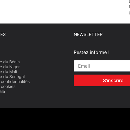
LES
NEWSLETTER
Restez informé !
e du Bénin
e du Niger
e du Mali
e du Sénégal
S'inscrire
 confidentialités
e cookies
ale