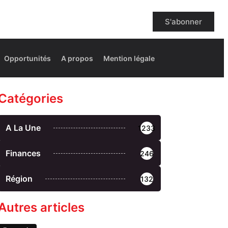
S'abonner
Opportunités
A propos
Mention légale
Catégories
A La Une
1233
Finances
246
Région
132
Autres articles