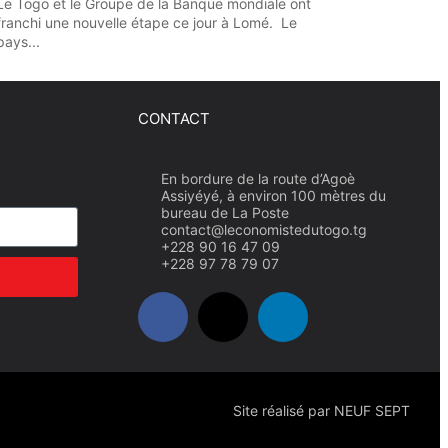
Le Togo et le Groupe de la Banque mondiale ont
franchi une nouvelle étape ce jour à Lomé. Le
pays...
CONTACT
En bordure de la route d’Agoè
Assiyéyé, à environ 100 mètres du
bureau de La Poste
contact@leconomistedutogo.tg
+228 90 16 47 09
+228 97 78 79 07
Site réalisé par NEUF SEPT