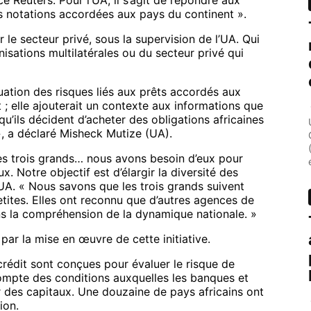
ce Reuters. Pour l’UA, il s’agit de répondre aux
des notations accordées aux pays du continent ».
 le secteur privé, sous la supervision de l’UA. Qui
sations multilatérales ou du secteur privé qui
luation des risques liés aux prêts accordés aux
t ; elle ajouterait un contexte aux informations que
u’ils décident d’acheter des obligations africaines
», a déclaré Misheck Mutize (UA).
les trois grands… nous avons besoin d’eux pour
x. Notre objectif est d’élargir la diversité des
’UA. « Nous savons que les trois grands suivent
etites. Elles ont reconnu que d’autres agences de
ns la compréhension de la dynamique nationale. »
 par la mise en œuvre de cette initiative.
crédit sont conçues pour évaluer le risque de
compte des conditions auxquelles les banques et
er des capitaux. Une douzaine de pays africains ont
ion.