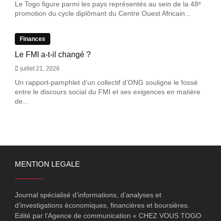
Le Togo figure parmi les pays représentés au sein de la 48ᵉ
promotion du cycle diplômant du Centre Ouest Africain...
Finances
Le FMI a-t-il changé ?
juillet 21, 2026
Un rapport-pamphlet d’un collectif d’ONG souligne le fossé
entre le discours social du FMI et ses exigences en matière
de...
MENTION LEGALE
Journal spécialisé d’informations, d’analyses et
d’investigations économiques, financières et boursières.
Edité par l’Agence de communication « CHEZ VOUS TOGO