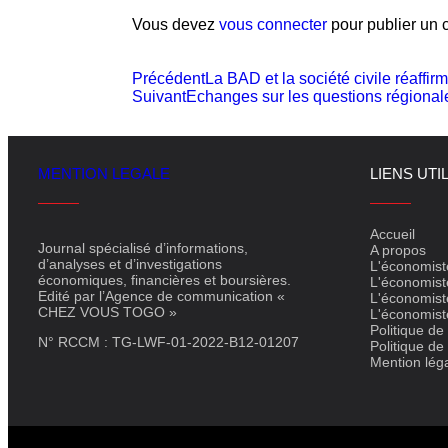
Vous devez
vous connecter
pour publier un 
Précédent
La BAD et la société civile réaffirm
Suivant
Echanges sur les questions régional
MENTION LEGALE
LIENS UTI
Accueil
Journal spécialisé d’informations,
A propos
d’analyses et d’investigations
L'économist
économiques, financières et boursières.
L'économist
Edité par l’Agence de communication «
L'économist
CHEZ VOUS TOGO »
L'économist
Politique de 
N° RCCM : TG-LWF-01-2022-B12-01207
Politique de
Mention lég