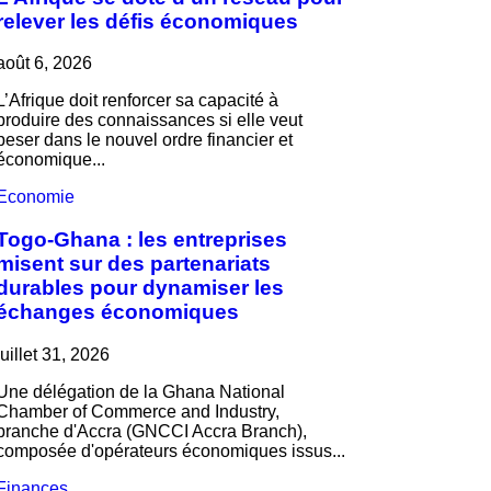
relever les défis économiques
août 6, 2026
L’Afrique doit renforcer sa capacité à
produire des connaissances si elle veut
peser dans le nouvel ordre financier et
économique...
Economie
Togo-Ghana : les entreprises
misent sur des partenariats
durables pour dynamiser les
échanges économiques
juillet 31, 2026
Une délégation de la Ghana National
Chamber of Commerce and Industry,
branche d'Accra (GNCCI Accra Branch),
composée d'opérateurs économiques issus...
Finances