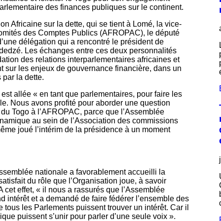
rlementaire des finances publiques sur le continent.
 Africaine sur la dette, qui se tient à Lomé, la vice-
 Comités des Comptes Publics (AFROPAC), le député
d’une délégation qui a rencontré le président de
dedzé. Les échanges entre ces deux personnalités
tion des relations interparlementaires africaines et
nt sur les enjeux de gouvernance financière, dans un
par la dette.
t allée « en tant que parlementaires, pour faire les
ale. Nous avons profité pour aborder une question
nt du Togo à l’AFROPAC, parce que l’Assemblée
ynamique au sein de l’Association des commissions
 même joué l’intérim de la présidence à un moment
’Assemblée nationale a favorablement accueilli la
 satisfait du rôle que l’Organisation joue, à savoir
 cet effet, « il nous a rassurés que l’Assemblée
nd intérêt et a demandé de faire fédérer l’ensemble des
 tous les Parlements puissent trouver un intérêt. Car il
que puissent s’unir pour parler d’une seule voix ».