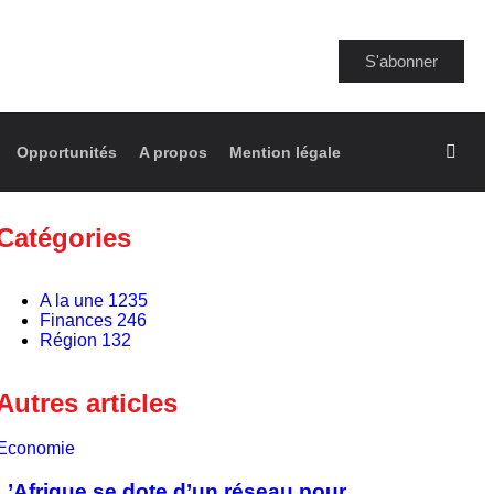
S'abonner
Opportunités
A propos
Mention légale
Catégories
A la une
1235
Finances
246
Région
132
Autres articles
Economie
L’Afrique se dote d’un réseau pour