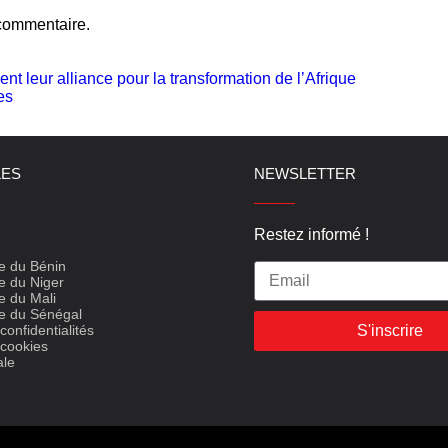
commentaire.
ent leur alliance pour la transformation de l’Afrique
es
LES
NEWSLETTER
Restez informé !
e du Bénin
e du Niger
e du Mali
e du Sénégal
confidentialités
S'inscrire
 cookies
ale