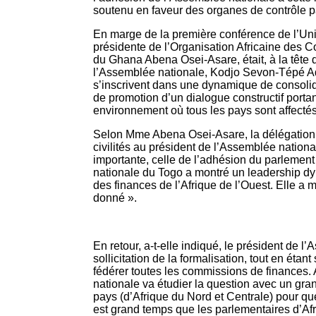
soutenu en faveur des organes de contrôle pa
En marge de la première conférence de l’Union
présidente de l’Organisation Africaine des
du Ghana Abena Osei-Asare, était, à la tête 
l’Assemblée nationale, Kodjo Sevon-Tépé A
s’inscrivent dans une dynamique de consolida
de promotion d’un dialogue constructif porta
environnement où tous les pays sont affectés 
Selon Mme Abena Osei-Asare, la délégation es
civilités au président de l’Assemblée nation
importante, celle de l’adhésion du parleme
nationale du Togo a montré un leadership d
des finances de l’Afrique de l’Ouest. Elle a
donné ».
En retour, a-t-elle indiqué, le président de l
sollicitation de la formalisation, tout en étant
fédérer toutes les commissions de finances. A
nationale va étudier la question avec un gra
pays (d’Afrique du Nord et Centrale) pour que
est grand temps que les parlementaires d’Afri