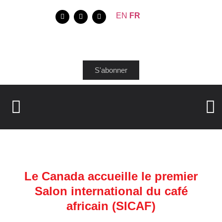
EN
FR
S'abonner
Le Canada accueille le premier
Salon international du café
africain (SICAF)