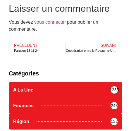
Laisser un commentaire
Vous devez
vous connecter
pour publier un
commentaire.
PRÉCÉDENT
SUIVANT
Parution 13 11 24
Coopération entre le Royaume-Uni et l’Afrique francophone : appel à un nouveau modèle économique
Catégories
A La Une
1235
Finances
246
Région
132