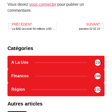
Vous devez
vous connecter
pour publier un
commentaire.
PRÉCÉDENT
SUIVANT
La BAD accorde 50 millions USD et 50 millions d’euros à la BIDC
parution 02 02 23
Catégories
A La Une
1235
Finances
246
Région
132
Autres articles