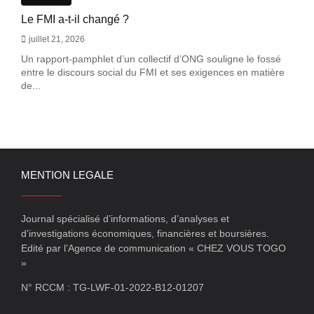
Le FMI a-t-il changé ?
juillet 21, 2026
Un rapport-pamphlet d’un collectif d’ONG souligne le fossé
entre le discours social du FMI et ses exigences en matière
de...
MENTION LEGALE
Journal spécialisé d’informations, d’analyses et
d’investigations économiques, financières et boursières.
Edité par l’Agence de communication « CHEZ VOUS TOGO
»
N° RCCM : TG-LWF-01-2022-B12-01207