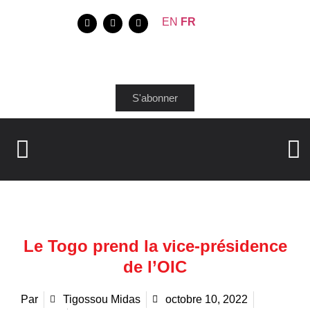
EN
FR
S'abonner
Le Togo prend la vice-présidence
de l’OIC
Par
Tigossou Midas
octobre 10, 2022