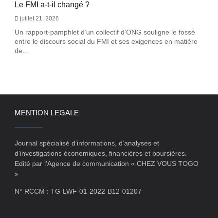
Le FMI a-t-il changé ?
juillet 21, 2026
Un rapport-pamphlet d’un collectif d’ONG souligne le fossé
entre le discours social du FMI et ses exigences en matière
de...
MENTION LEGALE
Journal spécialisé d’informations, d’analyses et
d’investigations économiques, financières et boursières.
Edité par l’Agence de communication « CHEZ VOUS TOGO
»
N° RCCM : TG-LWF-01-2022-B12-01207