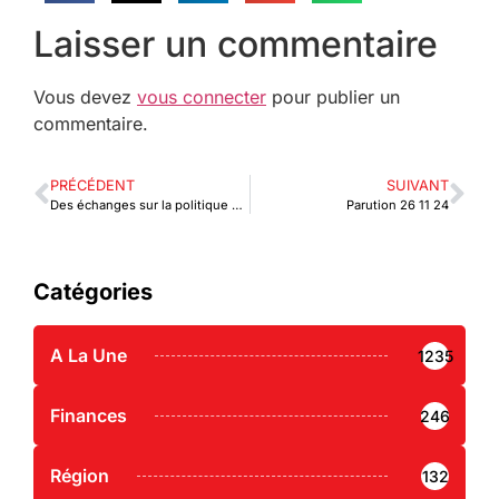
Laisser un commentaire
Vous devez
vous connecter
pour publier un
commentaire.
PRÉCÉDENT
SUIVANT
Des échanges sur la politique commerciale de l’UEMOA et la ZLECAF à Lomé
Parution 26 11 24
Catégories
A La Une
1235
Finances
246
Région
132