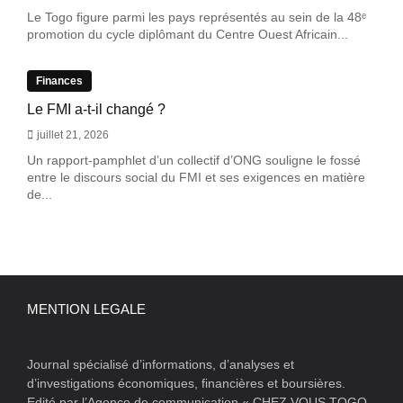
Le Togo figure parmi les pays représentés au sein de la 48ᵉ
promotion du cycle diplômant du Centre Ouest Africain...
Finances
Le FMI a-t-il changé ?
juillet 21, 2026
Un rapport-pamphlet d’un collectif d’ONG souligne le fossé
entre le discours social du FMI et ses exigences en matière
de...
MENTION LEGALE
Journal spécialisé d’informations, d’analyses et
d’investigations économiques, financières et boursières.
Edité par l’Agence de communication « CHEZ VOUS TOGO