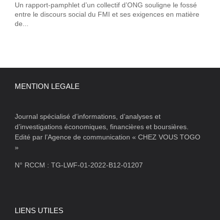
Un rapport-pamphlet d’un collectif d’ONG souligne le fossé
entre le discours social du FMI et ses exigences en matière
de...
MENTION LEGALE
Journal spécialisé d’informations, d’analyses et
d’investigations économiques, financières et boursières.
Edité par l’Agence de communication « CHEZ VOUS TOGO
»
N° RCCM : TG-LWF-01-2022-B12-01207
LIENS UTILES