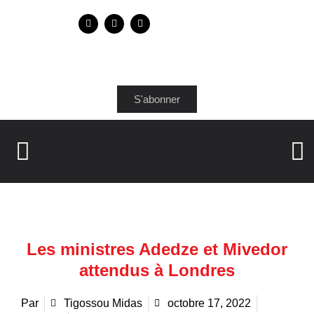
S'abonner
Les ministres Adedze et Mivedor
attendus à Londres
Par
Tigossou Midas
octobre 17, 2022