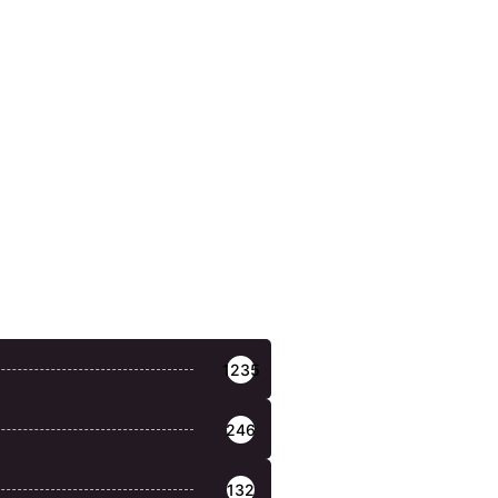
1235
246
132