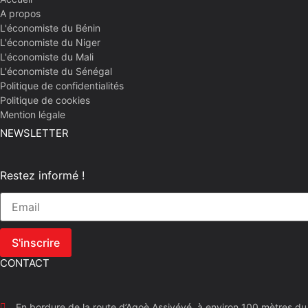
A propos
L'économiste du Bénin
L'économiste du Niger
L'économiste du Mali
L'économiste du Sénégal
Politique de confidentialités
Politique de cookies
Mention légale
NEWSLETTER
Restez informé !
S'inscrire
CONTACT
En bordure de la route d’Agoè Assiyéyé, à environ 100 mètres d