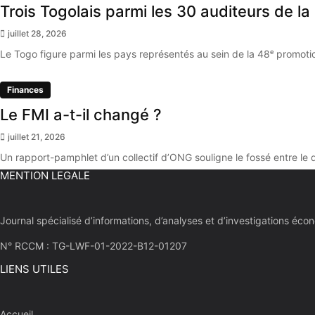
Trois Togolais parmi les 30 auditeurs de 
juillet 28, 2026
Le Togo figure parmi les pays représentés au sein de la 48ᵉ promoti
Finances
Le FMI a-t-il changé ?
juillet 21, 2026
Un rapport-pamphlet d’un collectif d’ONG souligne le fossé entre le 
MENTION LEGALE
Journal spécialisé d’informations, d’analyses et d’investigations 
N° RCCM : TG-LWF-01-2022-B12-01207
LIENS UTILES
Accueil