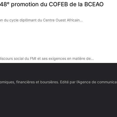
la 48ᵉ promotion du COFEB de la BCEAO
on du cycle diplômant du Centre Ouest Africain...
discours social du FMI et ses exigences en matière de...
économiques, financières et boursières. Edité par l’Agence de commu