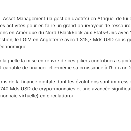
r l’Asset Management (la gestion d’actifs) en Afrique, de lu
s activités pour en faire un grand pourvoyeur de ressource
égions en Amérique du Nord (BlackRock aux États-Unis avec
ion, le LGIM en Angleterre avec 1 315,7 Mds USD sous ges
 économique.
 laquelle la mise en œuvre de ces piliers contribuera signif
 et capable de financer elle-même sa croissance à l’horizon 
ions de la finance digitale dont les évolutions sont impressi
740 Mds USD de crypo-monnaies et une avancée significati
nnaie virtuelle) en circulation.»