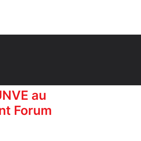
OUNVE au
ent Forum