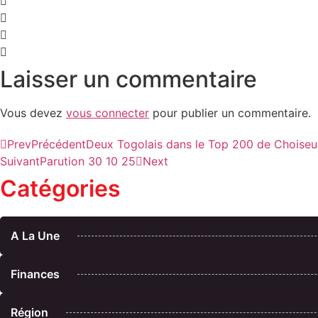
Laisser un commentaire
Vous devez
vous connecter
pour publier un commentaire.
Prev
Précédent
Deux Togolais dans le Top 200 de Choiseu
Suivant
Parution 30 10 25
Next
Catégories
A La Une
Finances
Région