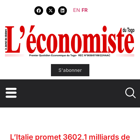
EN
FR
S'abonner
L’Italie promet 3602,1 milliards de