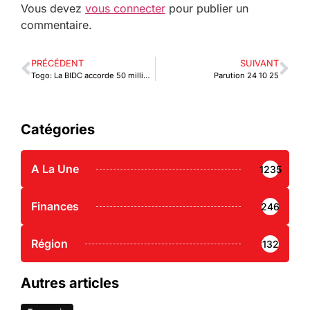
Vous devez
vous connecter
pour publier un
commentaire.
PRÉCÉDENT
SUIVANT
Togo: La BIDC accorde 50 millions d’euros à Planet One Education
Parution 24 10 25
Catégories
A La Une
1235
Finances
246
Région
132
Autres articles