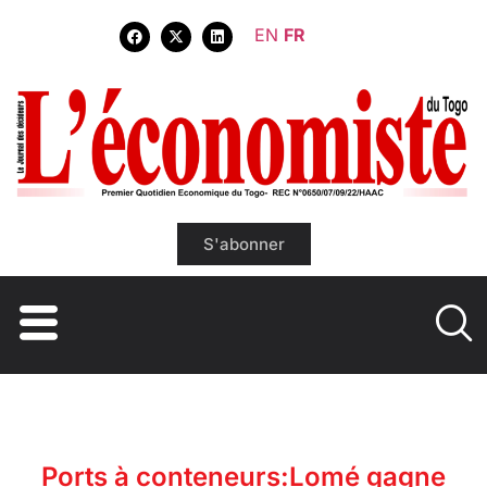
EN
FR
S'abonner
Ports à conteneurs:Lomé gagne