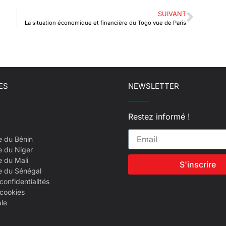
SUIVANT
La situation économique et financière du Togo vue de Paris
ES
NEWSLETTER
Restez informé !
e du Bénin
e du Niger
e du Mali
S'inscrire
e du Sénégal
confidentialités
 cookies
ale