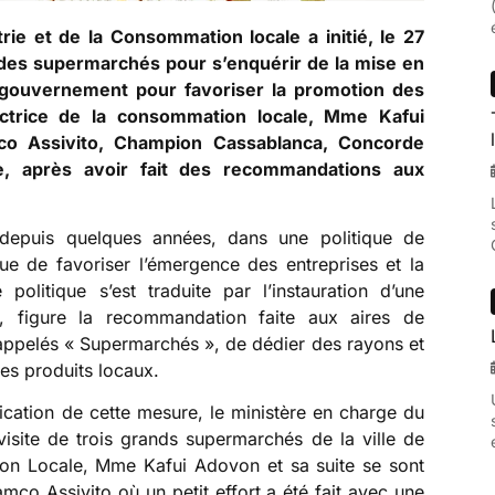
ie et de la Consommation locale a initié, le 27
 des supermarchés pour s’enquérir de la mise en
 gouvernement pour favoriser la promotion des
ectrice de la consommation locale, Mme Kafui
mco Assivito, Champion Cassablanca, Concorde
te, après avoir fait des recommandations aux
 depuis quelques années, dans une politique de
ue de favoriser l’émergence des entreprises et la
olitique s’est traduite par l’instauration d’une
, figure la recommandation faite aux aires de
appelés « Supermarchés », de dédier des rayons et
es produits locaux.
lication de cette mesure, le ministère en charge du
isite de trois grands supermarchés de la ville de
on Locale, Mme Kafui Adovon et sa suite se sont
co Assivito où un petit effort a été fait avec une