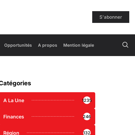
S'abonner
Opportunités
A propos
Mention légale
Catégories
A La Une
1235
Finances
246
Région
132