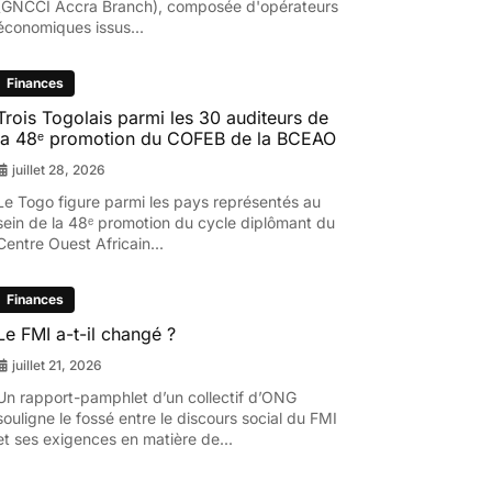
(GNCCI Accra Branch), composée d'opérateurs
économiques issus...
Finances
Trois Togolais parmi les 30 auditeurs de
la 48ᵉ promotion du COFEB de la BCEAO
juillet 28, 2026
Le Togo figure parmi les pays représentés au
sein de la 48ᵉ promotion du cycle diplômant du
Centre Ouest Africain...
Finances
Le FMI a-t-il changé ?
juillet 21, 2026
Un rapport-pamphlet d’un collectif d’ONG
souligne le fossé entre le discours social du FMI
et ses exigences en matière de...