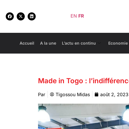
EN
FR
Accueil
A la une
L’actu en continu
Economie
Made in Togo : l’indiffére
Par
Tigossou Midas
août 2, 2023