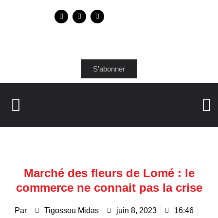
S'abonner
Marché des fleurs de Lomé : le
commerce ne connait pas la crise
Par
Tigossou Midas
juin 8, 2023
16:46