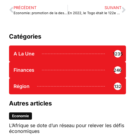
PRÉCÉDENT
SUIVANT
Economie: promotion de la destination Togo à Maurice
En 2022, le Togo était le 122e partenaire commercial du Royaume-Uni
Catégories
A La Une
1235
Finances
246
Région
132
Autres articles
Economie
L’Afrique se dote d’un réseau pour relever les défis
économiques