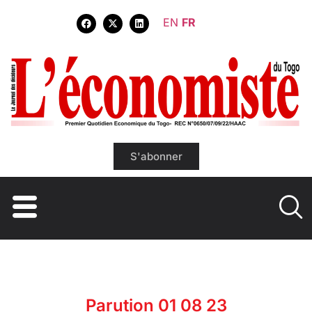
EN
FR
S'abonner
Parution 01 08 23