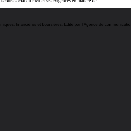
iscours social du FMI et ses exigences en matière de...
conomiques, financières et boursières. Edité par l’Agence de communi