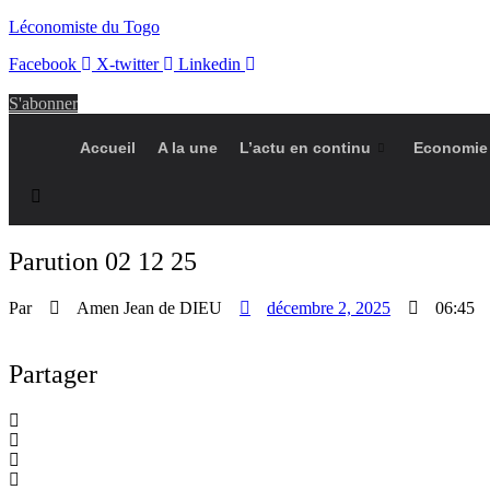
Léconomiste du Togo
Facebook
X-twitter
Linkedin
S'abonner
Accueil
A la une
L’actu en continu
Economie
Parution 02 12 25
Par
Amen Jean de DIEU
décembre 2, 2025
06:45
Partager