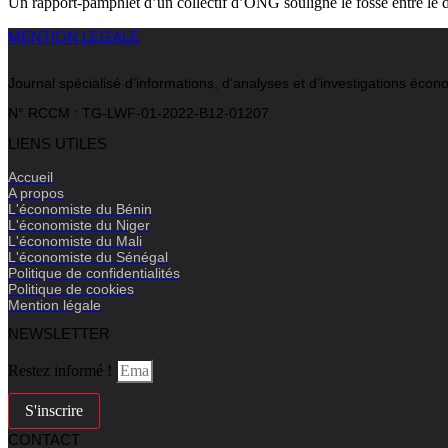
Un rapport-pamphlet d’un collectif d’ONG souligne le fossé entre le d
MENTION LEGALE
Journal spécialisé d’informations, d’analyses et d’investigations é
N° RCCM : TG-LWF-01-2022-B12-01207
LIENS UTILES
Accueil
A propos
L'économiste du Bénin
L'économiste du Niger
L'économiste du Mali
L'économiste du Sénégal
Politique de confidentialités
Politique de cookies
Mention légale
NEWSLETTER
Restez informé !
S'inscrire
CONTACT