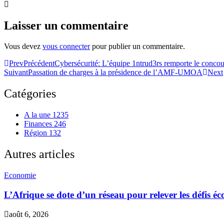
Laisser un commentaire
Vous devez
vous connecter
pour publier un commentaire.
Prev
Précédent
Cybersécurité: L’équipe 1ntrud3rs remporte le conco
Suivant
Passation de charges à la présidence de l’AMF-UMOA
Next
Catégories
A la une
1235
Finances
246
Région
132
Autres articles
Economie
L’Afrique se dote d’un réseau pour relever les défis 
août 6, 2026