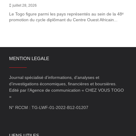
juillet 28, 2026
Le Togo figure parmi les pays représentés au sein de la 48ᵉ
promotion du cycle diplômant du Centre Ouest Africain...
MENTION LEGALE
Journal spécialisé d’informations, d’analyses et
d’investigations économiques, financières et boursières.
Edité par l’Agence de communication « CHEZ VOUS TOGO
»
N° RCCM : TG-LWF-01-2022-B12-01207
LIENS UTILES