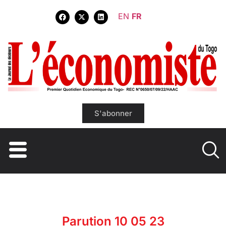
EN
FR
S'abonner
Parution 10 05 23