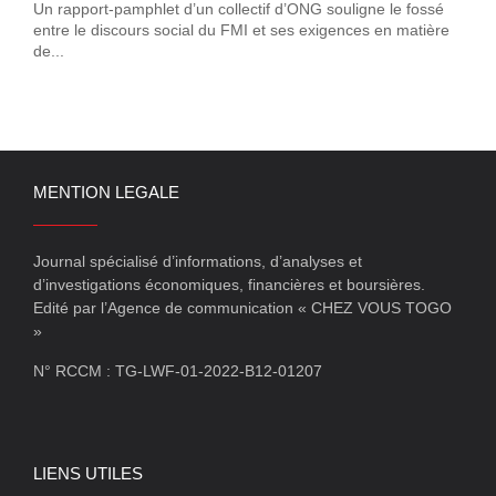
Un rapport-pamphlet d’un collectif d’ONG souligne le fossé
entre le discours social du FMI et ses exigences en matière
de...
MENTION LEGALE
Journal spécialisé d’informations, d’analyses et
d’investigations économiques, financières et boursières.
Edité par l’Agence de communication « CHEZ VOUS TOGO
»
N° RCCM : TG-LWF-01-2022-B12-01207
LIENS UTILES