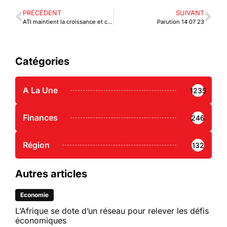
PRÉCÉDENT
SUIVANT
ATI maintient la croissance et change d’identité de marque
Parution 14 07 23
Catégories
A La Une
1235
Finances
246
Région
132
Autres articles
Economie
L’Afrique se dote d’un réseau pour relever les défis
économiques