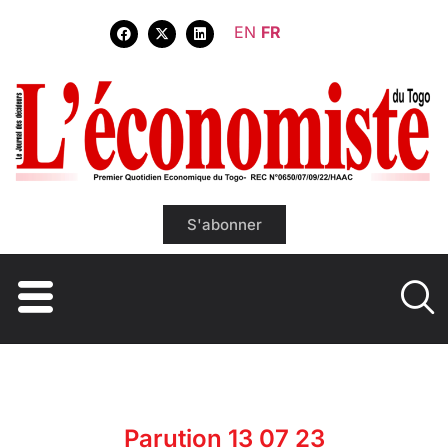
EN
FR
S'abonner
Parution 13 07 23