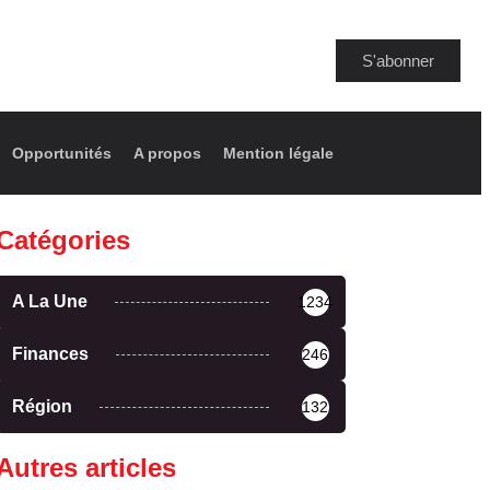
S'abonner
Opportunités
A propos
Mention légale
Catégories
A La Une
1234
Finances
246
Région
132
Autres articles