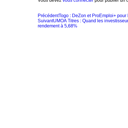
Vous devez
vous connecter
pour publier un 
Précédent
Togo : DeZon et ProEmploi+ pour l
Suivant
UMOA Titres : Quand les investisseur
rendement à 5,68%