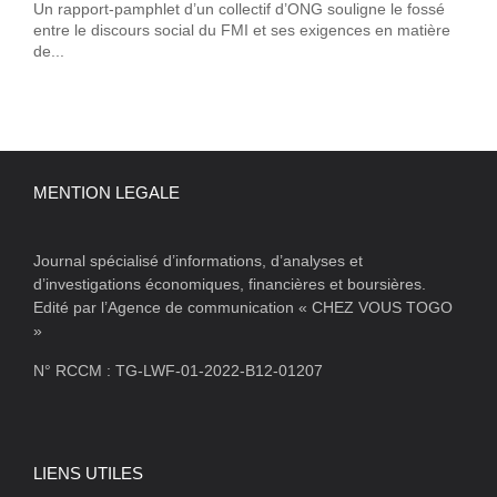
Un rapport-pamphlet d’un collectif d’ONG souligne le fossé
entre le discours social du FMI et ses exigences en matière
de...
MENTION LEGALE
Journal spécialisé d’informations, d’analyses et
d’investigations économiques, financières et boursières.
Edité par l’Agence de communication « CHEZ VOUS TOGO
»
N° RCCM : TG-LWF-01-2022-B12-01207
LIENS UTILES