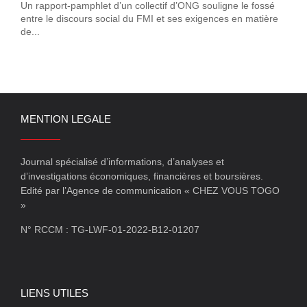
Un rapport-pamphlet d’un collectif d’ONG souligne le fossé
entre le discours social du FMI et ses exigences en matière
de...
MENTION LEGALE
Journal spécialisé d’informations, d’analyses et
d’investigations économiques, financières et boursières.
Edité par l’Agence de communication « CHEZ VOUS TOGO
»
N° RCCM : TG-LWF-01-2022-B12-01207
LIENS UTILES