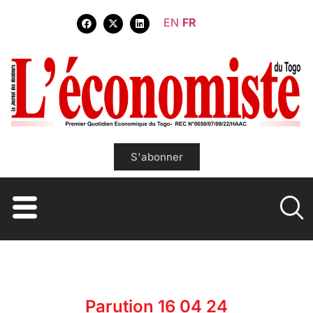
EN
FR
S'abonner
Parution 16 04 24