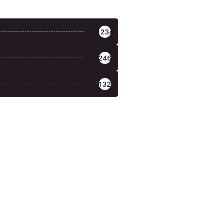
1234
246
132