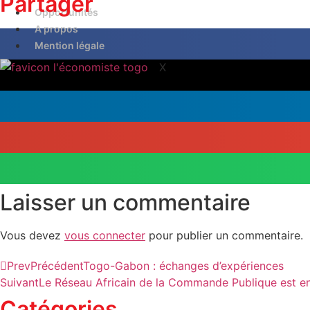
Partager
Opportunités
A propos
Mention légale
X
Laisser un commentaire
Vous devez
vous connecter
pour publier un commentaire.
Prev
Précédent
Togo-Gabon : échanges d’expériences
Suivant
Le Réseau Africain de la Commande Publique est e
Catégories