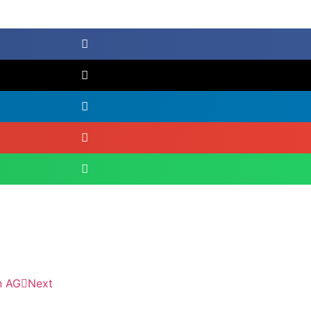
n AG
Next