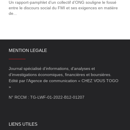
Un rapport-pamphlet d’un collectif d’ONG souligne le fossé
entre le discours social du FMI et ses exigences en matière
de...
MENTION LEGALE
Journal spécialisé d’informations, d’analyses et
d’investigations économiques, financières et boursières.
Edité par l’Agence de communication « CHEZ VOUS TOGO
»
N° RCCM : TG-LWF-01-2022-B12-01207
LIENS UTILES