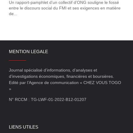
Un rapport-pamphlet d’un collectif d’ONG souligne le fossé
entre le discours social du FMI et ses exigences en matière
de...
MENTION LEGALE
Journal spécialisé d’informations, d’analyses et
d’investigations économiques, financières et boursières.
Edité par l’Agence de communication « CHEZ VOUS TOGO
»
N° RCCM : TG-LWF-01-2022-B12-01207
LIENS UTILES