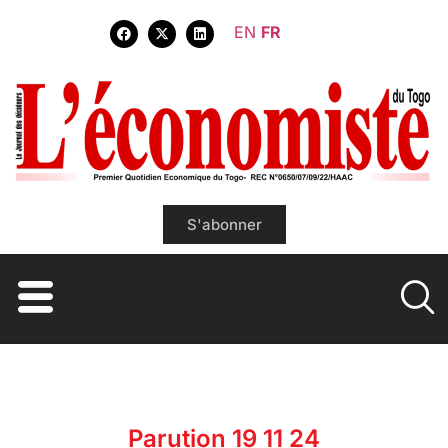
EN
FR
S'abonner
Parution 19 11 24