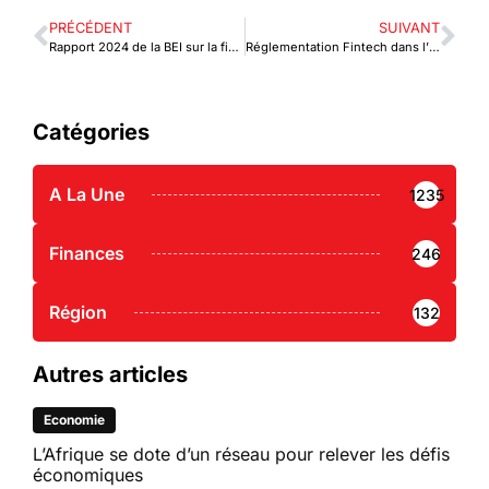
PRÉCÉDENT
SUIVANT
Rapport 2024 de la BEI sur la finance en Afrique : résurrection des Fintech, amélioration du secteur financier et les obstacles à la croissance économique
Réglementation Fintech dans l’UEMOA : Izaqa éclaire les acteurs du secteur
Catégories
A La Une
1235
Finances
246
Région
132
Autres articles
Economie
L’Afrique se dote d’un réseau pour relever les défis
économiques