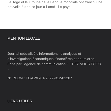
Le Togo et le Groupe de la Banque mondiale ont franchi une
nouvelle étape ce jour à Lomé. Le pays...
MENTION LEGALE
Journal spécialisé d’informations, d’analyses et
d’investigations économiques, financières et boursières.
Edité par l’Agence de communication « CHEZ VOUS TOGO
»
N° RCCM : TG-LWF-01-2022-B12-01207
LIENS UTILES