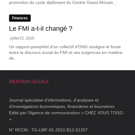
promotion du cycle diplômant du Centre Ouest Africain...
Finances
Le FMI a-t-il changé ?
juillet 21, 2026
Un rapport-pamphlet d’un collectif d’ONG souligne le fossé
entre le discours social du FMI et ses exigences en matière
de...
MENTION LEGALE
Journal spécialisé d’informations, d’analyses et
d’investigations économiques, financières et boursières.
Edité par l’Agence de communication « CHEZ VOUS TOGO
»
N° RCCM : TG-LWF-01-2022-B12-01207