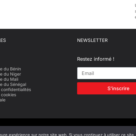
LES
NEWSLETTER
Restez informé !
e du Bénin
e du Niger
e du Mali
te du Sénégal
S'inscrire
 confidentialités
e cookies
ale
eure expérience sur notre site web. Si vous continuez à utiliser ce sit