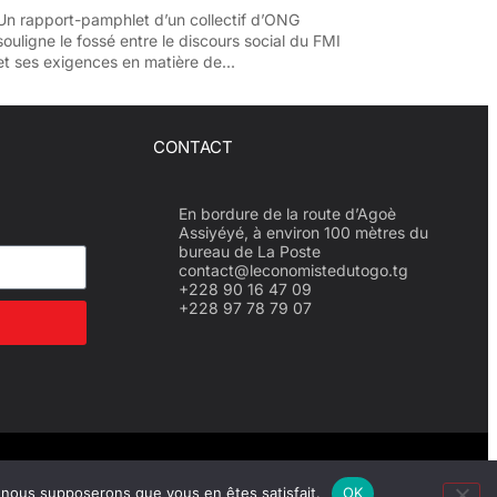
Un rapport-pamphlet d’un collectif d’ONG
souligne le fossé entre le discours social du FMI
et ses exigences en matière de...
CONTACT
En bordure de la route d’Agoè
Assiyéyé, à environ 100 mètres du
bureau de La Poste
contact@leconomistedutogo.tg
+228 90 16 47 09
+228 97 78 79 07
Site réalisé par NEUF SEPT
e, nous supposerons que vous en êtes satisfait.
OK