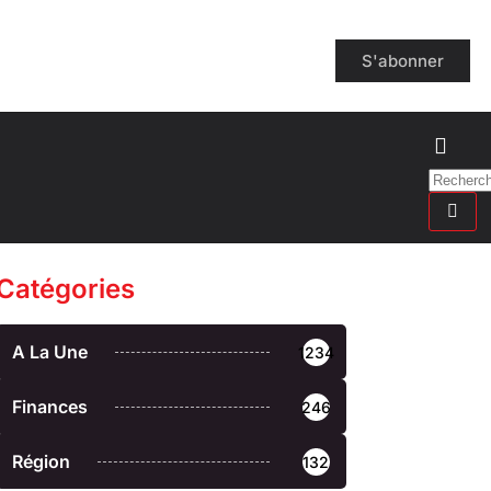
S'abonner
Catégories
A La Une
1234
Finances
246
Région
132