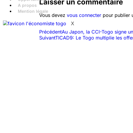
Laisser un commentaire
A propos
Mention légale
Vous devez
vous connecter
pour publier 
X
Précédent
Au Japon, la CCI-Togo signe u
Suivant
TICAD9: Le Togo multiplie les off