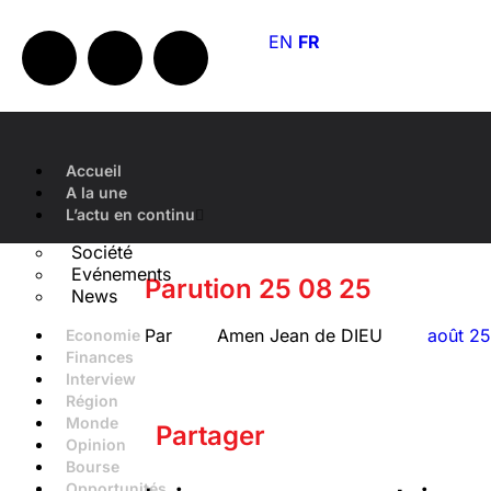
EN
FR
Accueil
A la une
L’actu en continu
Société
Evénements
Parution 25 08 25
News
Par
Amen Jean de DIEU
août 2
Economie
Finances
Interview
Région
Monde
Partager
Opinion
Bourse
Opportunités