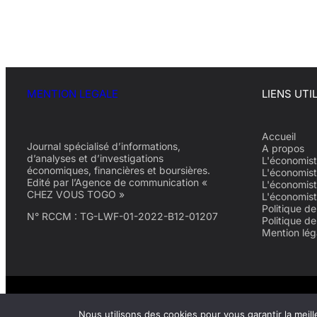
MENTION LEGALE
LIENS UTI
Accueil
Journal spécialisé d’informations,
A propos
d’analyses et d’investigations
L'économist
économiques, financières et boursières.
L'économist
Edité par l’Agence de communication «
L'économist
CHEZ VOUS TOGO »
L'économis
Politique de
N° RCCM : TG-LWF-01-2022-B12-01207
Politique d
Mention lég
© 2022-2026 L'économiste du Togo
Nous utilisons des cookies pour vous garantir la meill