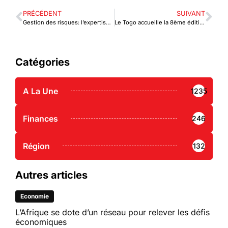
PRÉCÉDENT
SUIVANT
Gestion des risques: l’expertise KCC arrive au Togo
Le Togo accueille la 8ème édition du SITA
Catégories
A La Une
1235
Finances
246
Région
132
Autres articles
Economie
L’Afrique se dote d’un réseau pour relever les défis
économiques