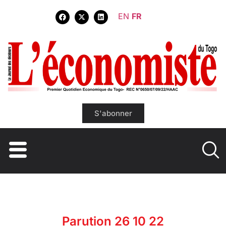
EN
FR
S'abonner
Parution 26 10 22