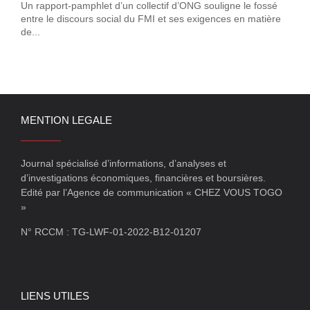
Un rapport-pamphlet d’un collectif d’ONG souligne le fossé
entre le discours social du FMI et ses exigences en matière
de...
MENTION LEGALE
Journal spécialisé d’informations, d’analyses et
d’investigations économiques, financières et boursières.
Edité par l’Agence de communication « CHEZ VOUS TOGO
»
N° RCCM : TG-LWF-01-2022-B12-01207
LIENS UTILES