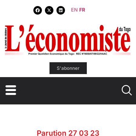
EN
FR
S'abonner
Parution 27 03 23