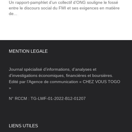
Un rapport-pamphlet d’un collectif d’ONG souligne le fossé
entre le discours social du FMI et ses exigences en matière
de...
MENTION LEGALE
Journal spécialisé d’informations, d’analyses et
d’investigations économiques, financières et boursières.
Edité par l’Agence de communication « CHEZ VOUS TOGO
»
N° RCCM : TG-LWF-01-2022-B12-01207
LIENS UTILES