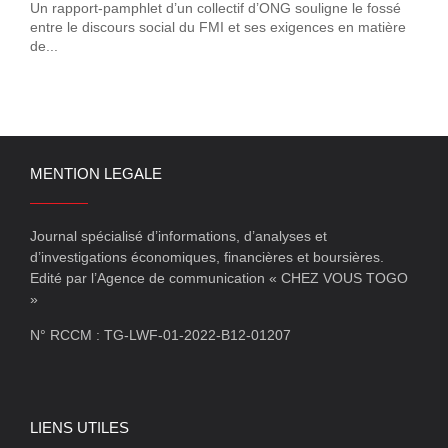
Un rapport-pamphlet d’un collectif d’ONG souligne le fossé
entre le discours social du FMI et ses exigences en matière
de...
MENTION LEGALE
Journal spécialisé d’informations, d’analyses et
d’investigations économiques, financières et boursières.
Edité par l’Agence de communication « CHEZ VOUS TOGO
»
N° RCCM : TG-LWF-01-2022-B12-01207
LIENS UTILES