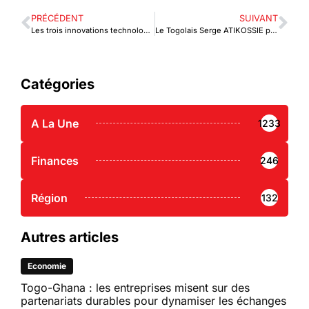
PRÉCÉDENT
SUIVANT
Les trois innovations technologiques interdépendantes qui font le succès du programme NOVISSI
Le Togolais Serge ATIKOSSIE promu Directeur Général de BOA-Rwanda
Catégories
A La Une
1233
Finances
246
Région
132
Autres articles
Economie
Togo-Ghana : les entreprises misent sur des
partenariats durables pour dynamiser les échanges