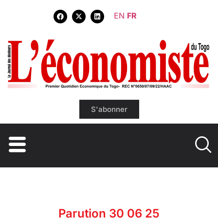
EN
FR
S'abonner
Parution 30 06 25